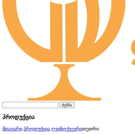
ძებნა
პროდუქცია
მთავარი
პროდუქცია
ღვინო
ქვევრი
თეთრი