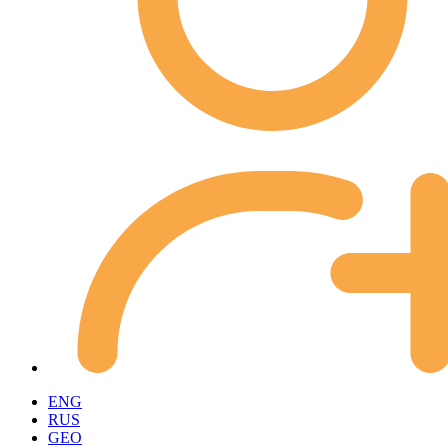
ENG
RUS
GEO