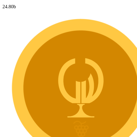
24.80
b