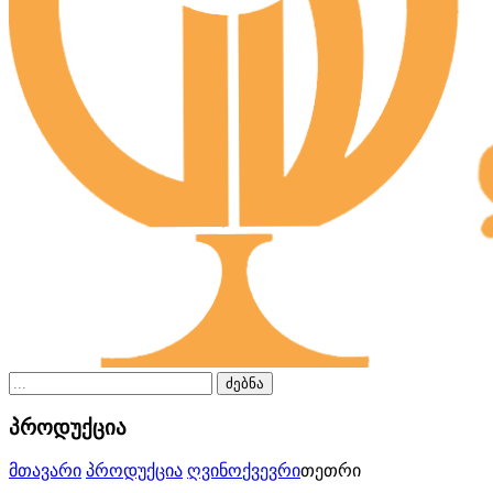
ძებნა
პროდუქცია
მთავარი
პროდუქცია
ღვინო
ქვევრი
თეთრი