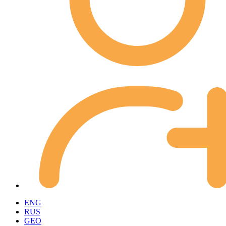
ENG
RUS
GEO