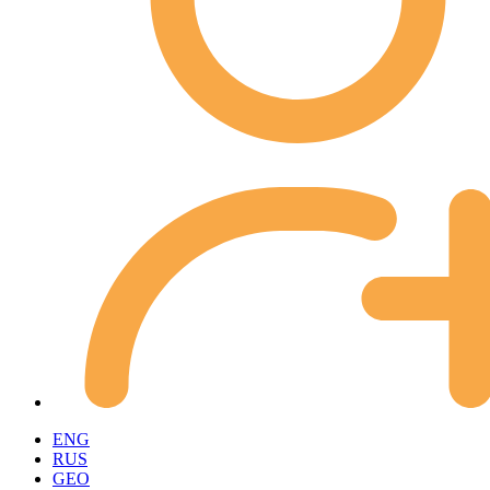
ENG
RUS
GEO