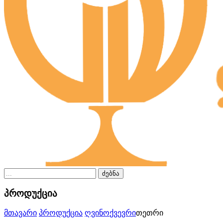
ძებნა
პროდუქცია
მთავარი
პროდუქცია
ღვინო
ქვევრი
თეთრი