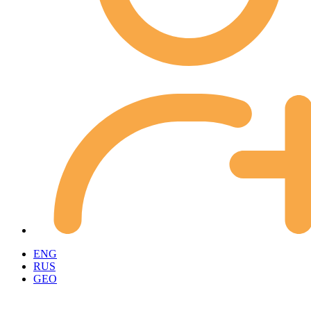
ENG
RUS
GEO