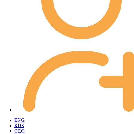
ENG
RUS
GEO