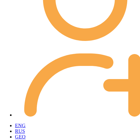
ENG
RUS
GEO