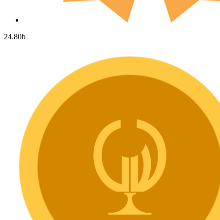
24.80
b