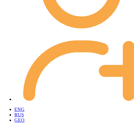
ENG
RUS
GEO