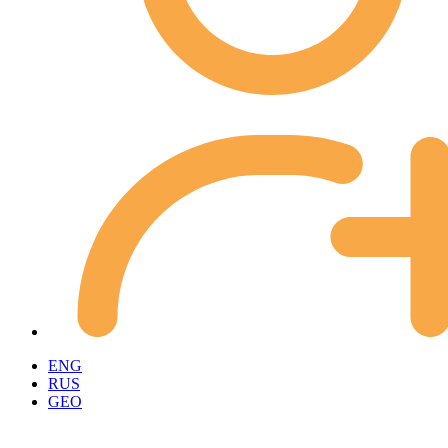
ENG
RUS
GEO