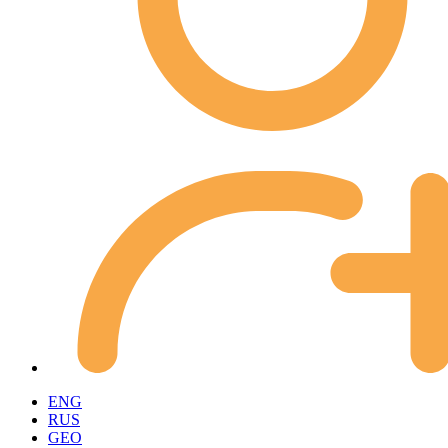
ENG
RUS
GEO