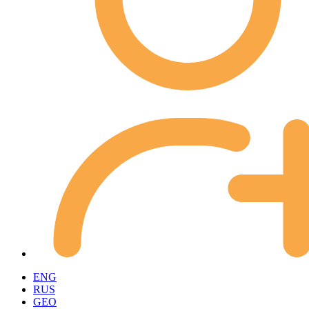
ENG
RUS
GEO