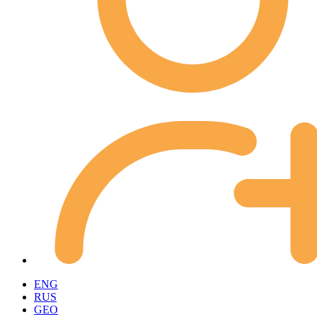
ENG
RUS
GEO