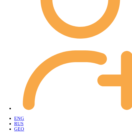
ENG
RUS
GEO