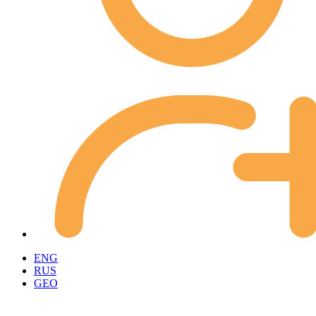
ENG
RUS
GEO