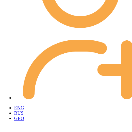
ENG
RUS
GEO