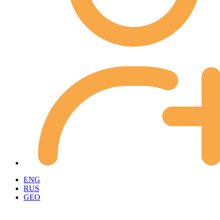
ENG
RUS
GEO