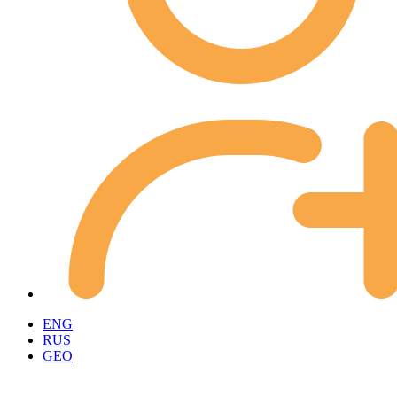
ENG
RUS
GEO