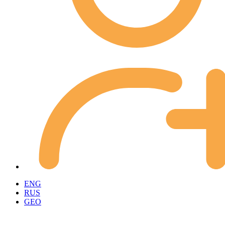
ENG
RUS
GEO