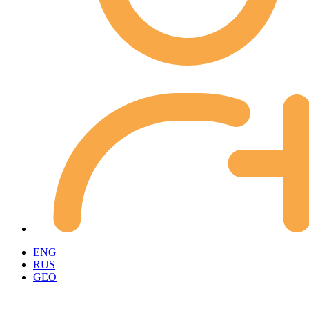
ENG
RUS
GEO