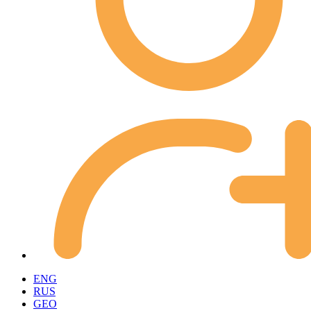
ENG
RUS
GEO