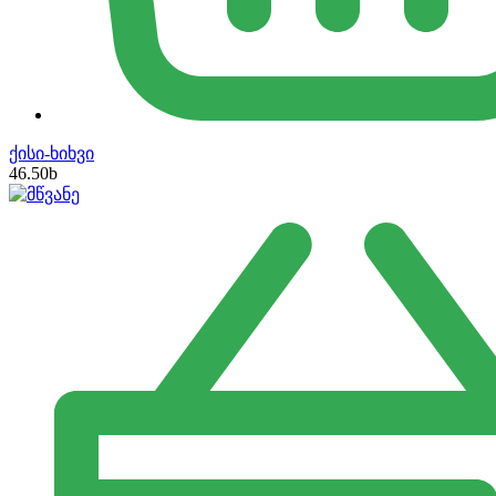
ქისი-ხიხვი
46.50
b