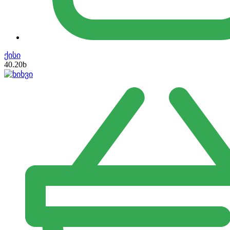
ქისი
40.20
b