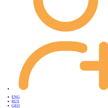
ENG
RUS
GEO