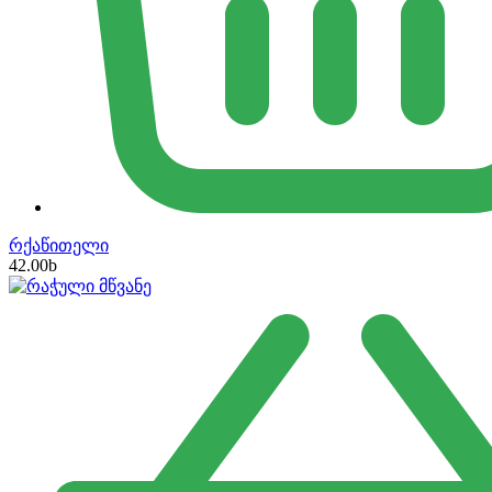
რქაწითელი
42.00
b