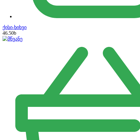
ქისი-ხიხვი
46.50
b