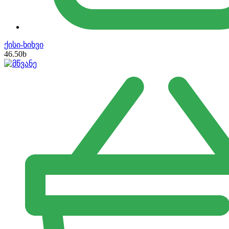
ქისი-ხიხვი
46.50
b