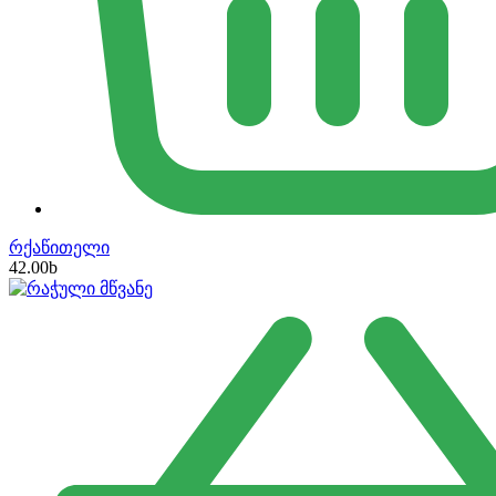
რქაწითელი
42.00
b