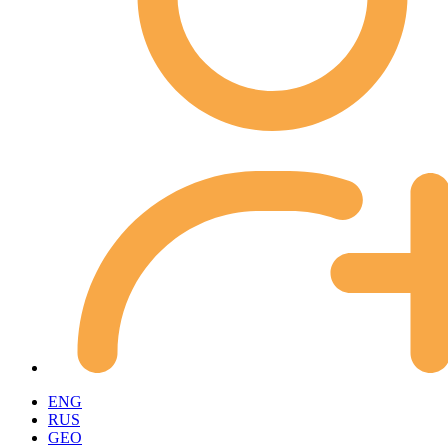
ENG
RUS
GEO