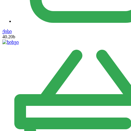
ქისი
40.20
b