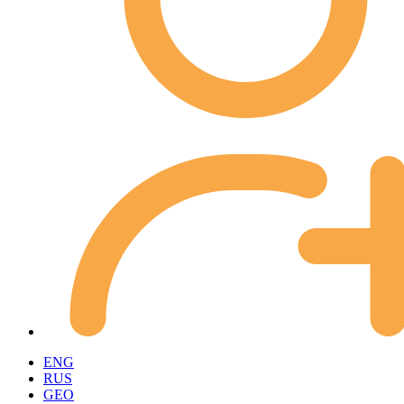
ENG
RUS
GEO