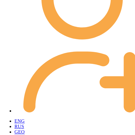
ENG
RUS
GEO