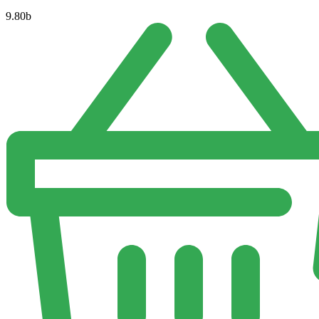
9.80
b