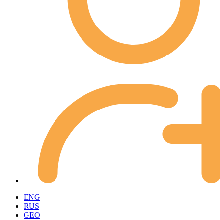
ENG
RUS
GEO