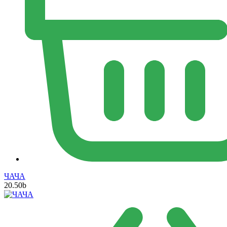
ЧАЧА
20.50
b