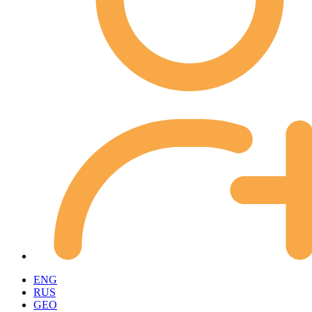
ENG
RUS
GEO