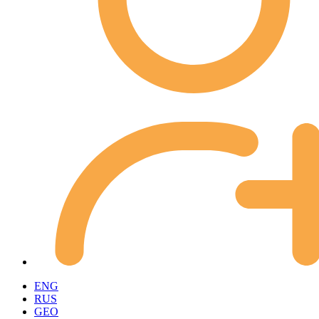
ENG
RUS
GEO