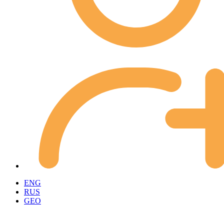
ENG
RUS
GEO