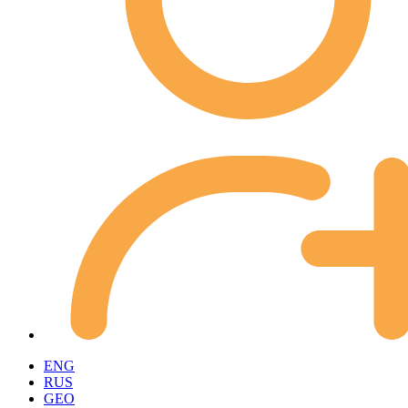
ENG
RUS
GEO