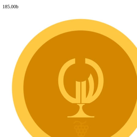
185.00
b