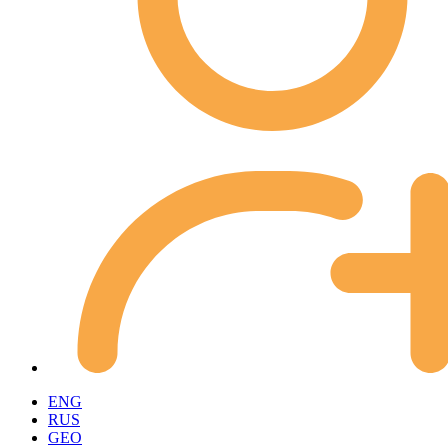
ENG
RUS
GEO