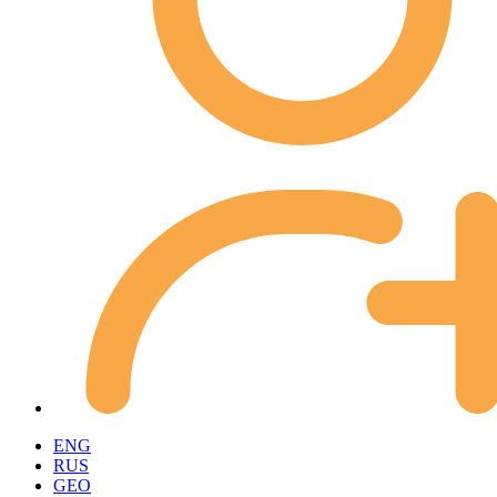
ENG
RUS
GEO